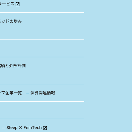
サービス
ベッドの歩み
実績と外部評価
ープ企業一覧
決算関連情報
Sleep × FemTech