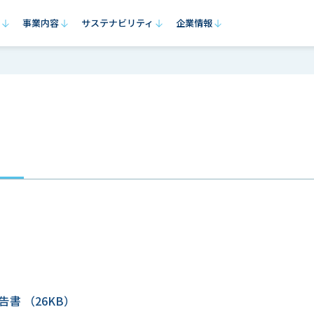
事業内容
サステナビリティ
企業情報
ニュースリリース
トップメッセージ
健康事業
サステナビリティの考え方
会社概要
医療事業
役員一覧
企業理念・ビジョン
価値創造プロセス
介
コ
パラマウントベ
ブランドメッセージ
企業行動憲章
パラマウントベッドの
採用情報
パラテクノ
早
グ
ウェルビーイングレポート
実績と外部評価
ッド
歩み
グ
決算関連情報
健康・労働安全の取り組み
6つのマテリアリティと取り組み内容
1.持続的な医療・介護体制整備の支援
2.すべての人が健康でいきいきと暮らせる環境づくり
3.製品安全の追求
4.従業員の健康・ダイバーシティ・働き方改革の推進
5.環境に配慮した事業活動
6.コンプライアンスの徹底
報告書
（26KB）