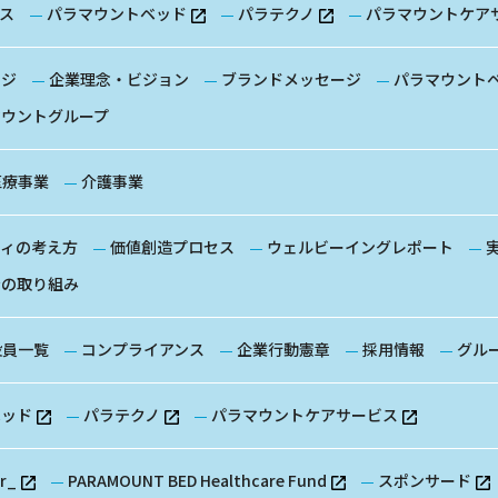
ス
パラマウントベッド
パラテクノ
パラマウントケア
ージ
企業理念・ビジョン
ブランドメッセージ
パラマウント
マウントグループ
医療事業
介護事業
ティの考え方
価値創造プロセス
ウェルビーイングレポート
全の取り組み
役員一覧
コンプライアンス
企業行動憲章
採用情報
グル
ベッド
パラテクノ
パラマウントケアサービス
or_
PARAMOUNT BED Healthcare Fund
スポンサード