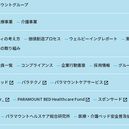
マウントグループ
医療事業
介護事業
ティの考え方
価値創造プロセス
ウェルビーイングレポート
全の取り組み
役員一覧
コンプライアンス
企業行動憲章
採用情報
グル
ベッド
パラテクノ
パラマウントケアサービス
or_
PARAMOUNT BED Healthcare Fund
スポンサード
パラマウントヘルスケア総合研究所
医療・介護ベッド安全普及