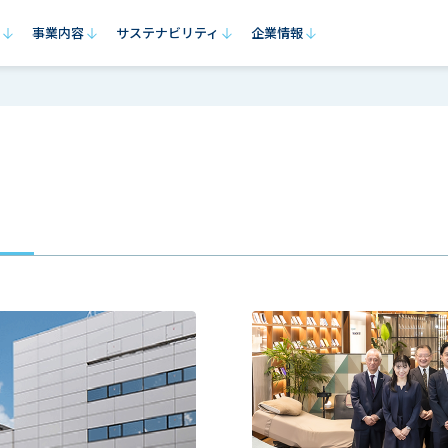
事業内容
サステナビリティ
企業情報
ニュースリリース
トップメッセージ
健康事業
サステナビリティの考え方
会社概要
医療事業
役員一覧
企業理念・ビジョン
価値創造プロセス
介
コ
パラマウントベ
ブランドメッセージ
企業行動憲章
パラマウントベッドの
採用情報
パラテクノ
早
グ
ウェルビーイングレポート
実績と外部評価
ッド
歩み
グ
決算関連情報
健康・労働安全の取り組み
6つのマテリアリティと取り組み内容
1.持続的な医療・介護体制整備の支援
2.すべての人が健康でいきいきと暮らせる環境づくり
3.製品安全の追求
4.従業員の健康・ダイバーシティ・働き方改革の推進
5.環境に配慮した事業活動
6.コンプライアンスの徹底