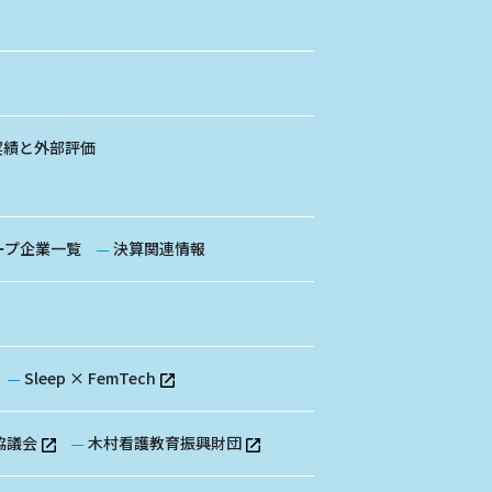
実績と外部評価
ープ企業一覧
決算関連情報
Sleep × FemTech
協議会
木村看護教育振興財団