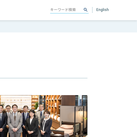
English
護事業
ンプライアンス
わかりパラマウント
ループ企業一覧
パラマウントケ
ループ
アサービス